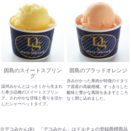
因島のスイートスプリン
因島のブラッドオレンジ
グ
赤みがかった果肉が特徴のイタリ
温州みかんとはっさくから生まれ
ア原産の高級柑橘。すっきりした
た希少品種のスイートスプリン
酸味と豊かな風味をあますところ
グ。さわやかな甘味と香りを活か
なく閉じ込めました。
したシャーベットタイプ。
※デコみかん(R) 「デコみかん」はドルチェの登録商標商品