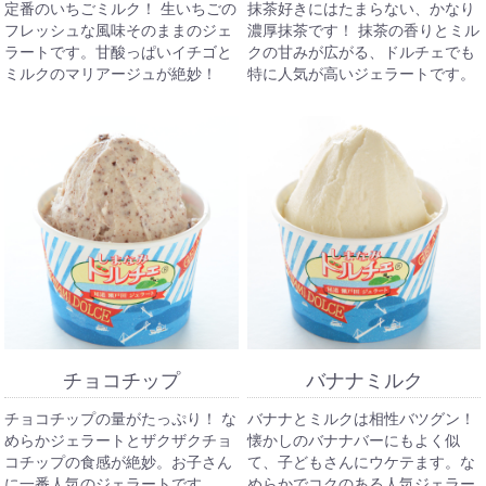
定番のいちごミルク！ 生いちごの
抹茶好きにはたまらない、かなり
フレッシュな風味そのままのジェ
濃厚抹茶です！ 抹茶の香りとミル
ラートです。甘酸っぱいイチゴと
クの甘みが広がる、ドルチェでも
ミルクのマリアージュが絶妙！
特に人気が高いジェラートです。
チョコチップ
バナナミルク
チョコチップの量がたっぷり！ な
バナナとミルクは相性バツグン！
めらかジェラートとザクザクチョ
懐かしのバナナバーにもよく似
コチップの食感が絶妙。お子さん
て、子どもさんにウケテます。な
に一番人気のジェラートです。
めらかでコクのある人気ジェラー